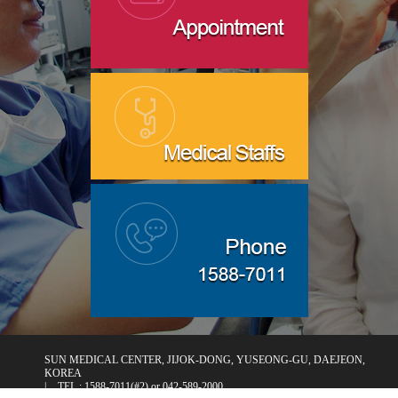
SUN MEDICAL CENTER, JIJOK-DONG, YUSEONG-GU, DAEJEON,
KOREA
|
TEL : 1588-7011(#2) or 042-589-2000