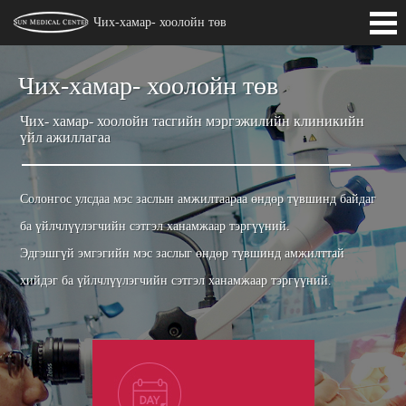
Чих-хамар- хоолойн төв
Танилцуулга
Чих-хамар- хоолойн төв
Мэргэжилтэнүүд
Чих- хамар- хоолойн тасгийн мэргэжилийн клиникийн
үйл ажиллагаа
Солонгос улсдаа мэс заслын амжилтаараа өндөр түвшинд байдаг
ба үйлчлүүлэгчийн сэтгэл ханамжаар тэргүүний.
Эдгэшгүй эмгэгийн мэс заслыг өндөр түвшинд амжилттай
хийдэг ба үйлчлүүлэгчийн сэтгэл ханамжаар тэргүүний.